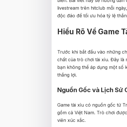
biến. Bài viết này sẽ hướng dẫn 
livestream trên hitclub mỗi ngà
độc đáo để tối ưu hóa tỷ lệ thắ
Hiểu Rõ Về Game Tà
Trước khi bắt đầu vào những chi
chất của trò chơi tài xỉu. Đây l
bạn không thể áp dụng một số k
thắng lợi.
Nguồn Gốc và Lịch Sử C
Game tài xỉu có nguồn gốc từ T
gồm cả Việt Nam. Trò chơi được
viên xúc xắc.