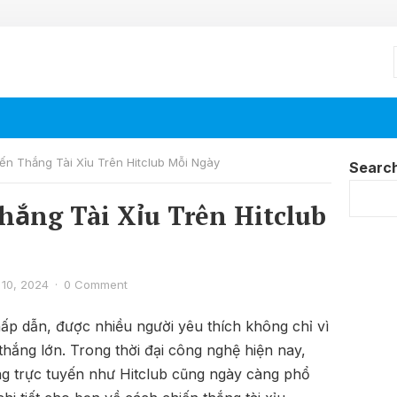
iến Thắng Tài Xỉu Trên Hitclub Mỗi Ngày
Searc
hắng Tài Xỉu Trên Hitclub
10, 2024
·
0 Comment
 hấp dẫn, được nhiều người yêu thích không chỉ vì
thắng lớn. Trong thời đại công nghệ hiện nay,
tảng trực tuyến như Hitclub cũng ngày càng phổ