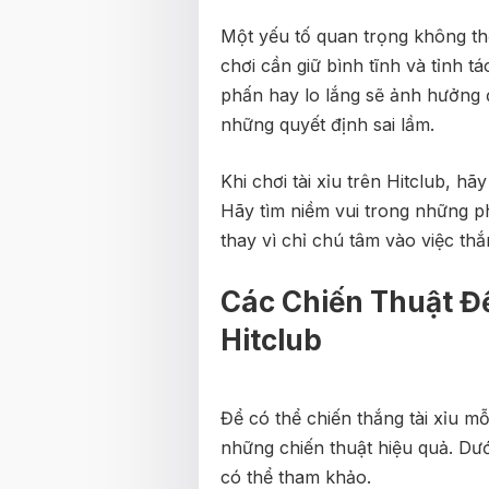
Một yếu tố quan trọng không thể 
chơi cần giữ bình tĩnh và tỉnh t
phấn hay lo lắng sẽ ảnh hưởng
những quyết định sai lầm.
Khi chơi tài xỉu trên Hitclub, hã
Hãy tìm niềm vui trong những p
thay vì chỉ chú tâm vào việc thắ
Các Chiến Thuật Để
Hitclub
Để có thể chiến thắng tài xỉu m
những chiến thuật hiệu quả. Dướ
có thể tham khảo.