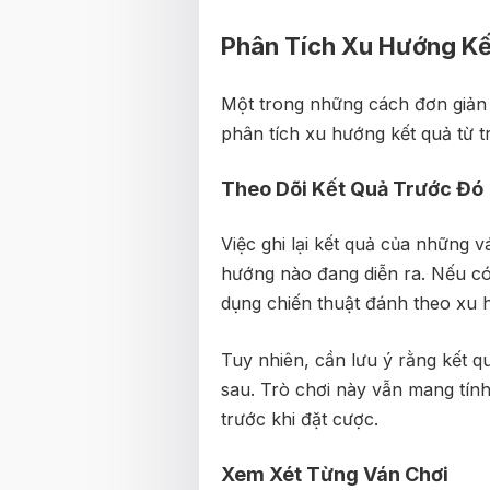
Phân Tích Xu Hướng Kế
Một trong những cách đơn giản v
phân tích xu hướng kết quả từ t
Theo Dõi Kết Quả Trước Đó
Việc ghi lại kết quả của những 
hướng nào đang diễn ra. Nếu có m
dụng chiến thuật đánh theo xu 
Tuy nhiên, cần lưu ý rằng kết 
sau. Trò chơi này vẫn mang tín
trước khi đặt cược.
Xem Xét Từng Ván Chơi