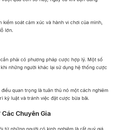
ạn kiểm soát cảm xúc và hành vi chơi của mình,
lỗ lớn.
 cần phải có phương pháp cược hợp lý. Một số
 khi những người khác lại sử dụng hệ thống cược
điều quan trọng là tuân thủ nó một cách nghiêm
rì kỷ luật và tránh việc đặt cược bừa bãi.
 Các Chuyên Gia
hỏi từ những người có kinh nghiệm là rất quý giá.