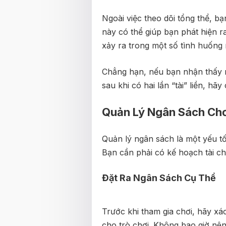
Ngoài việc theo dõi tổng thể, bạ
này có thể giúp bạn phát hiện 
xảy ra trong một số tình huống 
Chẳng hạn, nếu bạn nhận thấy r
sau khi có hai lần “tài” liền, hã
Quản Lý Ngân Sách Chơ
Quản lý ngân sách là một yếu tố 
Bạn cần phải có kế hoạch tài chí
Đặt Ra Ngân Sách Cụ Thể
Trước khi tham gia chơi, hãy xá
cho trò chơi. Không bao giờ nê