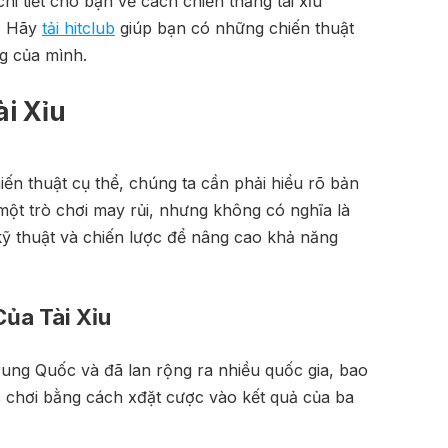
chi tiết cho bạn về cách chiến thắng tài xỉu
y, Hãy
tải hitclub
giúp bạn có những chiến thuật
ng của mình.
i Xỉu
ến thuật cụ thể, chúng ta cần phải hiểu rõ bản
à một trò chơi may rủi, nhưng không có nghĩa là
ỹ thuật và chiến lược để nâng cao khả năng
ủa Tài Xỉu
rung Quốc và đã lan rộng ra nhiều quốc gia, bao
 chơi bằng cách xđặt cược vào kết quả của ba