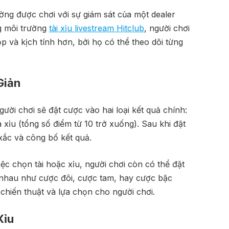
ường được chơi với sự giám sát của một dealer
g môi trường
tài xỉu livestream Hitclub
, người chơi
 và kịch tính hơn, bởi họ có thể theo dõi từng
Giản
Người chơi sẽ đặt cược vào hai loại kết quả chính:
và xỉu (tổng số điểm từ 10 trở xuống). Sau khi đặt
 xắc và công bố kết quả.
việc chọn tài hoặc xỉu, người chơi còn có thể đặt
 nhau như cược đôi, cược tam, hay cược bậc
 chiến thuật và lựa chọn cho người chơi.
Xỉu