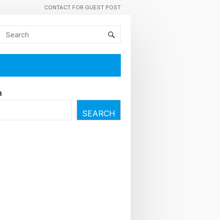
CONTACT FOR GUEST POST
h
SEARCH